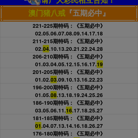
澳门猪八戒
『五期必中』
221-225期特码：《五期必中》
02.05.06.07.08.09.14.17.18
211-215期特码：《五期必中》
02.
04
.10.13.20.21.22.24.28
206-210期特码：《五期必中》
01.03.04.05.12.15.16.17.
19
201-205期特码：《五期必中》
01.02.
03
.09.10.13.16.22.23
196-200期特码：《五期必中》
01.05.
08
.13.18.19.24.25.26
186-190期特码：《五期必中》
03.05.06.11.
16
.17.18.25.27
181-185期特码：《五期必中》
01
.04.07.13.14.16.18.26.27
176-180期特码：《五期必中》