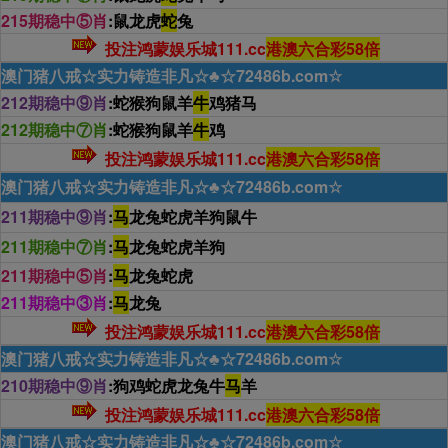
215期稳中⑤肖
:鼠龙虎
蛇
兔
投注鸿蒙娱乐城111.cc
港澳六合彩58倍
澳门猪八戒☆实力铸造非凡☆♣☆72486b.com☆
212期稳中⑨肖
:蛇猴狗鼠羊
牛
鸡猪马
212期稳中⑦肖
:蛇猴狗鼠羊
牛
鸡
投注鸿蒙娱乐城111.cc
港澳六合彩58倍
澳门猪八戒☆实力铸造非凡☆♣☆72486b.com☆
211期稳中⑨肖
:
马
龙兔蛇虎羊狗鼠牛
211期稳中⑦肖
:
马
龙兔蛇虎羊狗
211期稳中⑤肖
:
马
龙兔蛇虎
211期稳中③肖
:
马
龙兔
投注鸿蒙娱乐城111.cc
港澳六合彩58倍
澳门猪八戒☆实力铸造非凡☆♣☆72486b.com☆
210期稳中⑨肖
:狗鸡蛇虎龙兔牛
马
羊
投注鸿蒙娱乐城111.cc
港澳六合彩58倍
澳门猪八戒☆实力铸造非凡☆♣☆72486b.com☆