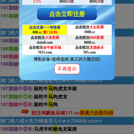
1.5%
特码
58
倍
特码
58
倍
191期稳中⑨肖
:牛猪狗龙鸡
虎
兔蛇鼠
点击立即注册
191期稳中⑦肖
:牛猪狗龙鸡
虎
兔
投注鸿蒙娱乐城111.cc
港澳六合彩58倍
点击投注
大众彩票
点击注册>>>有惊喜
澳门猪八戒☆实力铸造非凡☆♣☆72486b.com☆
5988.cc
808.cc
澳门永利
点击投注
大发彩票
点击投注
8808彩票
189期稳中⑨肖
:蛇鼠羊
龙
猴虎马牛兔
dafa8.com
8808.cc
189期稳中⑦肖
:蛇鼠羊
龙
猴虎马
点击投注
金牛娱乐城
点击投注
龙游娱乐
7655.com
585.com
189期稳中⑤肖
:蛇鼠羊
龙
猴
博彩必备!值得选择!真正的大额无忧!
189期稳中⑩码
:14.26.19.31.12.36.
15
.39.11.35
不再显示
投注鸿蒙娱乐城111.cc
港澳六合彩58倍
澳门猪八戒☆实力铸造非凡☆♣☆72486b.com☆
187期稳中⑨肖
:鼠蛇牛
马
狗虎龙羊猴
187期稳中⑦肖
:鼠蛇牛
马
狗虎龙
187期稳中⑤肖
:鼠蛇牛
马
狗
投注鸿蒙娱乐城111.cc
港澳六合彩58倍
澳门猪八戒☆实力铸造非凡☆♣☆72486b.com☆
186期稳中⑨肖
:马虎羊蛇
猴
兔龙鼠猪